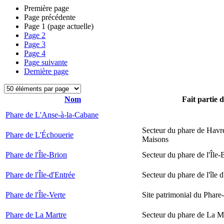
Première page
Page précédente
Page
1
(page actuelle)
Page
2
Page
3
Page
4
Page suivante
Dernière page
Nom
Fait partie 
Phare de L'Anse-à-la-Cabane
Secteur du phare de Havr
Phare de L'Échouerie
Maisons
Phare de l'Île-Brion
Secteur du phare de l'Île-
Phare de l'Île-d'Entrée
Secteur du phare de l'île 
Phare de l'Île-Verte
Site patrimonial du Phare-
Phare de La Martre
Secteur du phare de La M