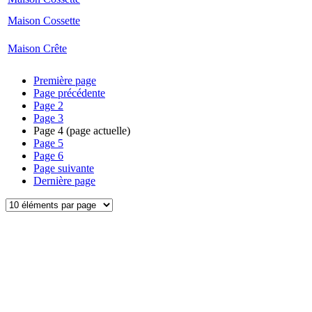
Maison Cossette
Maison Crête
Première page
Page précédente
Page
2
Page
3
Page
4
(page actuelle)
Page
5
Page
6
Page suivante
Dernière page