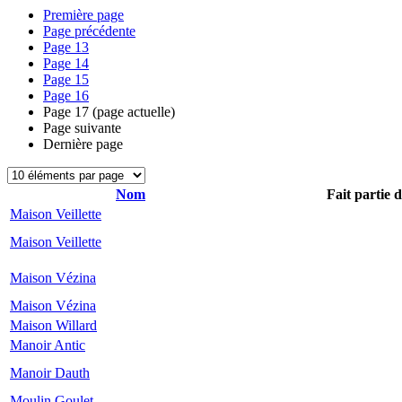
Première page
Page précédente
Page
13
Page
14
Page
15
Page
16
Page
17
(page actuelle)
Page suivante
Dernière page
Nom
Fait partie 
Maison Veillette
Maison Veillette
Maison Vézina
Maison Vézina
Maison Willard
Manoir Antic
Manoir Dauth
Moulin Goulet