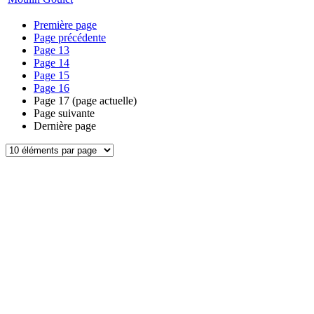
Première page
Page précédente
Page
13
Page
14
Page
15
Page
16
Page
17
(page actuelle)
Page suivante
Dernière page