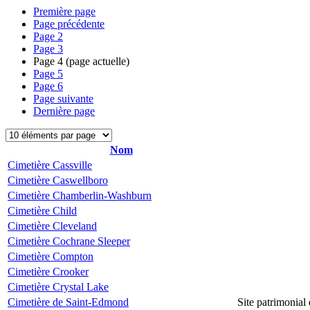
Première page
Page précédente
Page
2
Page
3
Page
4
(page actuelle)
Page
5
Page
6
Page suivante
Dernière page
Nom
Cimetière Cassville
Cimetière Caswellboro
Cimetière Chamberlin-Washburn
Cimetière Child
Cimetière Cleveland
Cimetière Cochrane Sleeper
Cimetière Compton
Cimetière Crooker
Cimetière Crystal Lake
Cimetière de Saint-Edmond
Site patrimonial