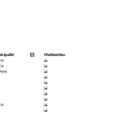
cipalité
Multimédias
Est
Est
uest
Est