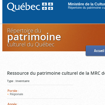
Ministère de la Cult
Répertoire du patrimoine c
Répertoire du
patrimoine
culturel du Québec
Accueil
Ressource du patrimoine culturel de la MRC d
Type
:
Inventaire
Portée
:
Régionale
Année
: