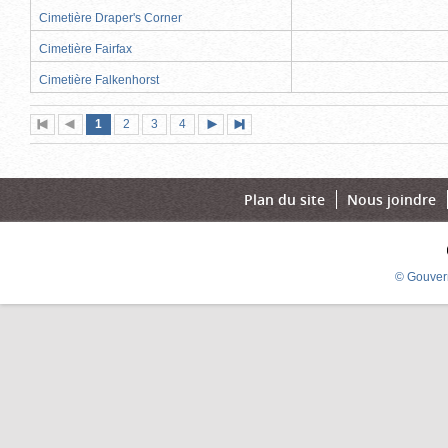
Cimetière Draper's Corner
Cimetière Fairfax
Cimetière Falkenhorst
Page
(page
Page
Page
Page
1
Première
2
Page
3
4
Page
Dernière
actuelle)
page
précédente
suivante
page
Plan du site
Nous joindre
© Gouver