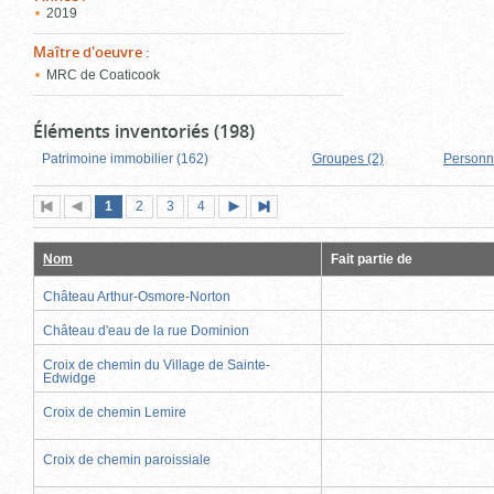
2019
Maître d'oeuvre
:
MRC de Coaticook
Éléments inventoriés (198)
Patrimoine immobilier (162)
Groupes (2)
Personn
Page
(page
Page
Page
Page
1
Première
2
Page
3
4
Page
Dernière
actuelle)
page
précédente
suivante
page
Nom
Fait partie de
Château Arthur-Osmore-Norton
Château d'eau de la rue Dominion
Croix de chemin du Village de Sainte-
Edwidge
Croix de chemin Lemire
Croix de chemin paroissiale