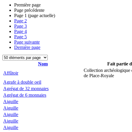
Première page
Page précédente
Page
1
(page actuelle)
Page
2
Page
3
Page
4
Page
5
Page suivante
Dernière page
Nom
Fait partie 
Collection archéologique 
Affûtoir
de Place-Royale
Agrafe à double oeil
Agrégat de 32 monnaies
Agrégat de 6 monnaies
Aiguille
Aiguille
Aiguille
Aiguille
Aiguille