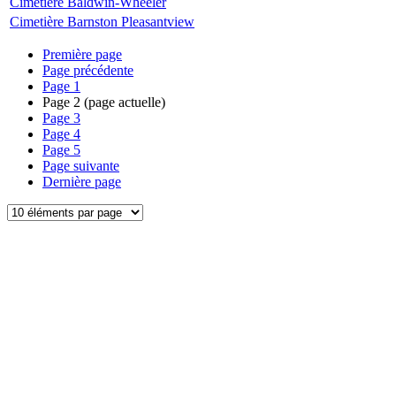
Cimetière Baldwin-Wheeler
Cimetière Barnston Pleasantview
Première page
Page précédente
Page
1
Page
2
(page actuelle)
Page
3
Page
4
Page
5
Page suivante
Dernière page