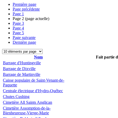
Première page
Page précédente
Page
1
Page
2
(page actuelle)
Page
3
Page
4
Page
5
Page suivante
Dernière page
Nom
Fait partie 
Barrage d'Huntingville
Barrage de Dixville
Barrage de Martinville
Caisse populaire de Saint-Venant-de-
Paquette
Centrale électrique d'Hydro-Québec
Chutes Cushing
Cimetière All Saints Anglican
Cimetière Assomption-de-la-
Bienheureuse-Vierge-Marie