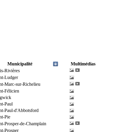
Municipalité
Multimédias
is-Rivières
nt-Ludger
nt-Marc-sur-Richelieu
nt-Félicien
ngwick
nt-Paul
nt-Paul-d'Abbotsford
nt-Pie
nt-Prosper-de-Champlain
nt-Prosper