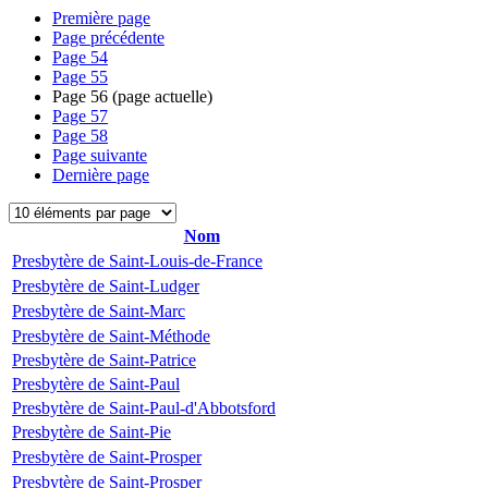
Première page
Page précédente
Page
54
Page
55
Page
56
(page actuelle)
Page
57
Page
58
Page suivante
Dernière page
Nom
Presbytère de Saint-Louis-de-France
Presbytère de Saint-Ludger
Presbytère de Saint-Marc
Presbytère de Saint-Méthode
Presbytère de Saint-Patrice
Presbytère de Saint-Paul
Presbytère de Saint-Paul-d'Abbotsford
Presbytère de Saint-Pie
Presbytère de Saint-Prosper
Presbytère de Saint-Prosper