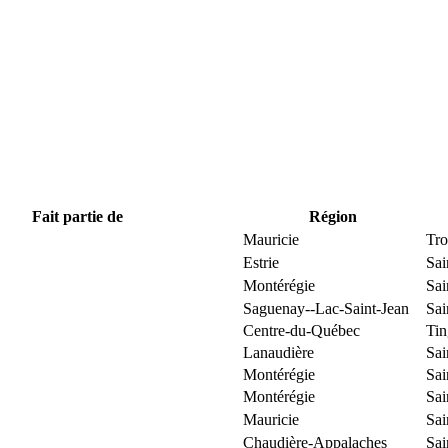
Fait partie de
Région
Mauricie
Tro
Estrie
Sai
Montérégie
Sai
Saguenay--Lac-Saint-Jean
Sai
Centre-du-Québec
Ti
Lanaudière
Sai
Montérégie
Sai
Montérégie
Sai
Mauricie
Sai
Chaudière-Appalaches
Sai