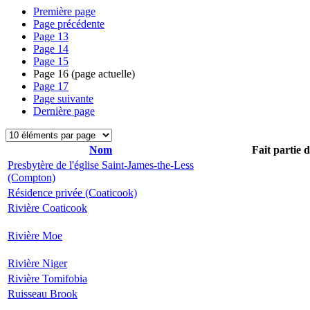
Première page
Page précédente
Page
13
Page
14
Page
15
Page
16
(page actuelle)
Page
17
Page suivante
Dernière page
Nom
Fait partie 
Presbytère de l'église Saint-James-the-Less
(Compton)
Résidence privée (Coaticook)
Rivière Coaticook
Rivière Moe
Rivière Niger
Rivière Tomifobia
Ruisseau Brook