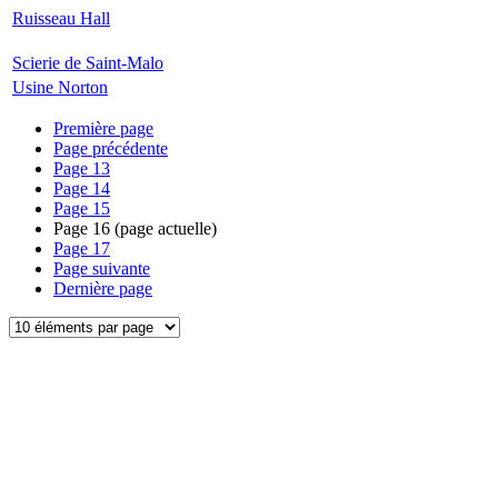
Ruisseau Hall
Scierie de Saint-Malo
Usine Norton
Première page
Page précédente
Page
13
Page
14
Page
15
Page
16
(page actuelle)
Page
17
Page suivante
Dernière page