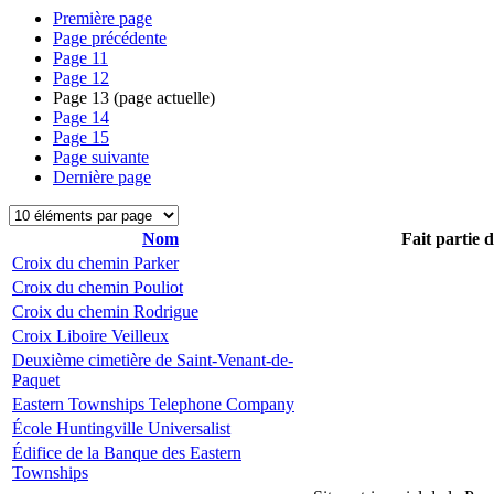
Première page
Page précédente
Page
11
Page
12
Page
13
(page actuelle)
Page
14
Page
15
Page suivante
Dernière page
Nom
Fait partie 
Croix du chemin Parker
Croix du chemin Pouliot
Croix du chemin Rodrigue
Croix Liboire Veilleux
Deuxième cimetière de Saint-Venant-de-
Paquet
Eastern Townships Telephone Company
École Huntingville Universalist
Édifice de la Banque des Eastern
Townships