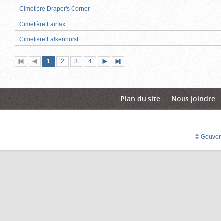
Cimetière Draper's Corner
Cimetière Fairfax
Cimetière Falkenhorst
Page
(page
Page
Page
Page
1
Première
2
Page
3
4
Page
Dernière
actuelle)
page
précédente
suivante
page
Plan du site
Nous joindre
© Gouver