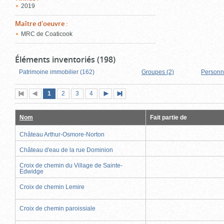
2019
Maître d'oeuvre
:
MRC de Coaticook
Éléments inventoriés (198)
Patrimoine immobilier (162)
Groupes (2)
Personn
Page
(page
Page
Page
Page
1
Première
2
Page
3
4
Page
Dernière
actuelle)
page
précédente
suivante
page
Nom
Fait partie de
Château Arthur-Osmore-Norton
Château d'eau de la rue Dominion
Croix de chemin du Village de Sainte-
Edwidge
Croix de chemin Lemire
Croix de chemin paroissiale