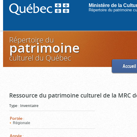
Ministère de la Cult
Répertoire du patrimoine c
Répertoire du
patrimoine
culturel du Québec
Accueil
Ressource du patrimoine culturel de la MRC d
Type
:
Inventaire
Portée
:
Régionale
Année
: