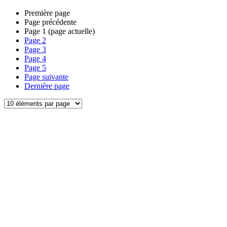
Première page
Page précédente
Page
1
(page actuelle)
Page
2
Page
3
Page
4
Page
5
Page suivante
Dernière page