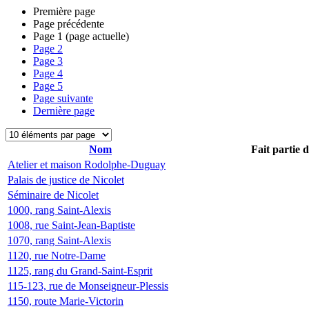
Première page
Page précédente
Page
1
(page actuelle)
Page
2
Page
3
Page
4
Page
5
Page suivante
Dernière page
Nom
Fait partie 
Atelier et maison Rodolphe-Duguay
Palais de justice de Nicolet
Séminaire de Nicolet
1000, rang Saint-Alexis
1008, rue Saint-Jean-Baptiste
1070, rang Saint-Alexis
1120, rue Notre-Dame
1125, rang du Grand-Saint-Esprit
115-123, rue de Monseigneur-Plessis
1150, route Marie-Victorin