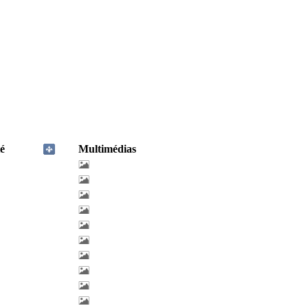
é
Multimédias