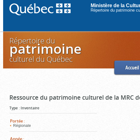
Ministère de la Cult
Répertoire du patrimoine c
Répertoire du
patrimoine
culturel du Québec
Accueil
Ressource du patrimoine culturel de la MRC d
Type
:
Inventaire
Portée
:
Régionale
Année
: