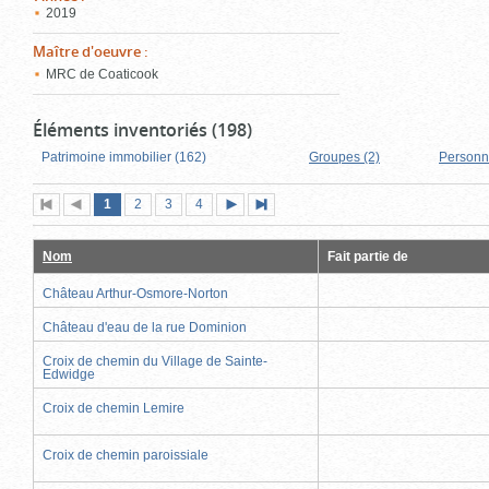
2019
Maître d'oeuvre
:
MRC de Coaticook
Éléments inventoriés (198)
Patrimoine immobilier (162)
Groupes (2)
Personn
Page
(page
Page
Page
Page
1
Première
2
Page
3
4
Page
Dernière
actuelle)
page
précédente
suivante
page
Nom
Fait partie de
Château Arthur-Osmore-Norton
Château d'eau de la rue Dominion
Croix de chemin du Village de Sainte-
Edwidge
Croix de chemin Lemire
Croix de chemin paroissiale