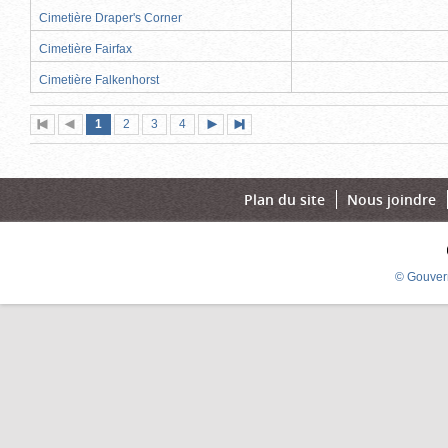
Cimetière Draper's Corner
Cimetière Fairfax
Cimetière Falkenhorst
Page
(page
Page
Page
Page
1
Première
2
Page
3
4
Page
Dernière
actuelle)
page
précédente
suivante
page
Plan du site
Nous joindre
© Gouver