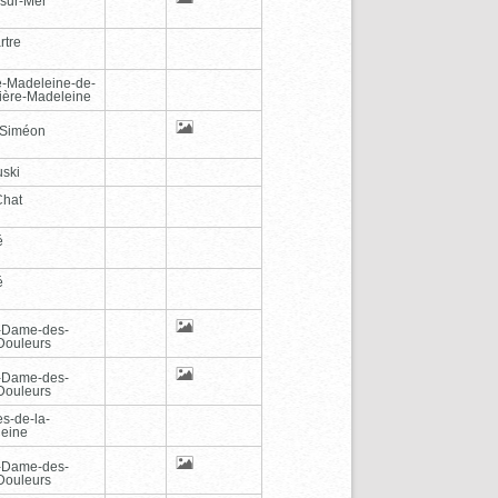
-sur-Mer
rtre
e-Madeleine-de-
vière-Madeleine
-Siméon
ski
Chat
é
é
-Dame-des-
Douleurs
-Dame-des-
Douleurs
es-de-la-
eine
-Dame-des-
Douleurs