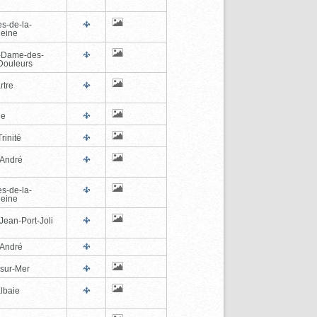
es-de-la-
eine
-Dame-des-
Douleurs
rtre
ne
rinité
-André
es-de-la-
eine
Jean-Port-Joli
-André
-sur-Mer
lbaie