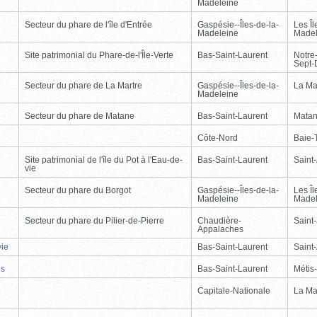
Madeleine
Secteur du phare de l'île d'Entrée
Gaspésie--Îles-de-la-
Les Îl
Madeleine
Madel
Site patrimonial du Phare-de-l'Île-Verte
Bas-Saint-Laurent
Notre
Sept-
Secteur du phare de La Martre
Gaspésie--Îles-de-la-
La Ma
Madeleine
Secteur du phare de Matane
Bas-Saint-Laurent
Mata
Côte-Nord
Baie-T
Site patrimonial de l'île du Pot à l'Eau-de-
Bas-Saint-Laurent
Saint
vie
Secteur du phare du Borgot
Gaspésie--Îles-de-la-
Les Îl
Madeleine
Madel
Secteur du phare du Pilier-de-Pierre
Chaudière-
Saint-
Appalaches
vie
Bas-Saint-Laurent
Saint
is
Bas-Saint-Laurent
Métis
Capitale-Nationale
La Ma