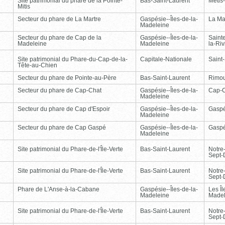
Site patrimonial du phare de la Pointe-
Bas-Saint-Laurent
Métis
Mitis
Secteur du phare de La Martre
Gaspésie--Îles-de-la-
La Ma
Madeleine
Secteur du phare de Cap de la
Gaspésie--Îles-de-la-
Saint
Madeleine
Madeleine
la-Ri
Site patrimonial du Phare-du-Cap-de-la-
Capitale-Nationale
Saint
Tête-au-Chien
Secteur du phare de Pointe-au-Père
Bas-Saint-Laurent
Rimou
Secteur du phare de Cap-Chat
Gaspésie--Îles-de-la-
Cap-
Madeleine
Secteur du phare de Cap d'Espoir
Gaspésie--Îles-de-la-
Gasp
Madeleine
Secteur du phare de Cap Gaspé
Gaspésie--Îles-de-la-
Gasp
Madeleine
Site patrimonial du Phare-de-l'Île-Verte
Bas-Saint-Laurent
Notre
Sept-
Site patrimonial du Phare-de-l'Île-Verte
Bas-Saint-Laurent
Notre
Sept-
Phare de L'Anse-à-la-Cabane
Gaspésie--Îles-de-la-
Les Îl
Madeleine
Madel
Site patrimonial du Phare-de-l'Île-Verte
Bas-Saint-Laurent
Notre
Sept-