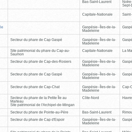
Bas-Saint-Laurent
Notre
Sept-
Capitale-Nationale
Saint
ée
Gaspésie--Îles-de-la-
Gasp
Madeleine
Secteur du phare de Cap Gaspé
Gaspésie--Îles-de-la-
Gasp
Madeleine
Site patrimonial du phare du Cap-au-
Capitale-Nationale
La Ma
Saumon
Secteur du phare de Cap-des-Rosiers
Gaspésie--Îles-de-la-
Gasp
Madeleine
Secteur du phare de Cap Gaspé
Gaspésie--Îles-de-la-
Gasp
Madeleine
Secteur du phare de Cap-Chat
Gaspésie--Îles-de-la-
Cap-
Madeleine
Secteur du phare de la Petite Île au
Côte-Nord
Havre
Marteau
Site patrimonial de l'Archipel-de-Mingan
Secteur du phare de Pointe-au-Père
Bas-Saint-Laurent
Rimou
Secteur du phare de Cap d'Espoir
Gaspésie--Îles-de-la-
Gasp
Madeleine