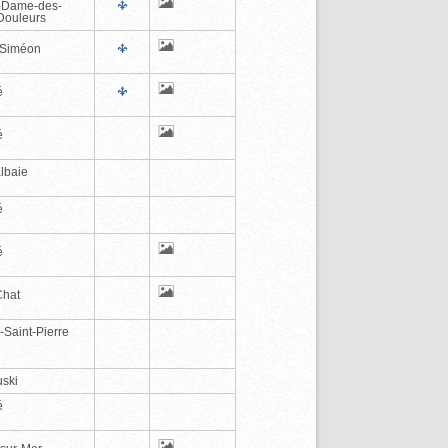
-Dame-des-
Douleurs
-Siméon
é
é
lbaie
é
é
Chat
-Saint-Pierre
ski
é