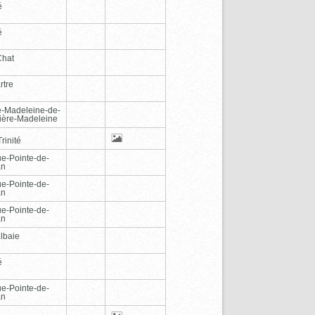
é
é
Chat
rtre
e-Madeleine-de-
vière-Madeleine
rinité
e-Pointe-de-
an
e-Pointe-de-
an
e-Pointe-de-
an
lbaie
é
e-Pointe-de-
an