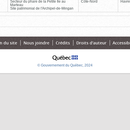
Secteur du phare de la Petite Île au
Côte-Nord
Havre
Marteau
Site patrimonial de l'Archipel-de-Mingan
Page
Dernière
n du site
Nous joindre
Crédits
Droits d'auteur
Accessibi
© Gouvernement du Québec, 2024