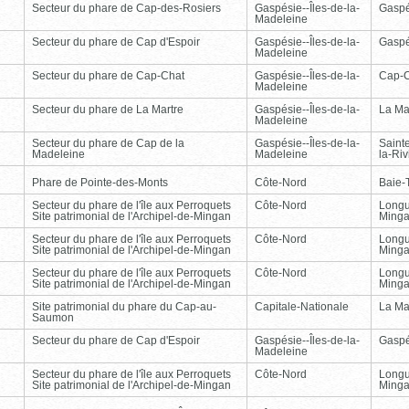
Secteur du phare de Cap-des-Rosiers
Gaspésie--Îles-de-la-
Gasp
Madeleine
Secteur du phare de Cap d'Espoir
Gaspésie--Îles-de-la-
Gasp
Madeleine
Secteur du phare de Cap-Chat
Gaspésie--Îles-de-la-
Cap-
Madeleine
Secteur du phare de La Martre
Gaspésie--Îles-de-la-
La Ma
Madeleine
Secteur du phare de Cap de la
Gaspésie--Îles-de-la-
Saint
Madeleine
Madeleine
la-Ri
Phare de Pointe-des-Monts
Côte-Nord
Baie-T
Secteur du phare de l'île aux Perroquets
Côte-Nord
Longu
Site patrimonial de l'Archipel-de-Mingan
Ming
Secteur du phare de l'île aux Perroquets
Côte-Nord
Longu
Site patrimonial de l'Archipel-de-Mingan
Ming
Secteur du phare de l'île aux Perroquets
Côte-Nord
Longu
Site patrimonial de l'Archipel-de-Mingan
Ming
Site patrimonial du phare du Cap-au-
Capitale-Nationale
La Ma
Saumon
Secteur du phare de Cap d'Espoir
Gaspésie--Îles-de-la-
Gasp
Madeleine
Secteur du phare de l'île aux Perroquets
Côte-Nord
Longu
Site patrimonial de l'Archipel-de-Mingan
Ming