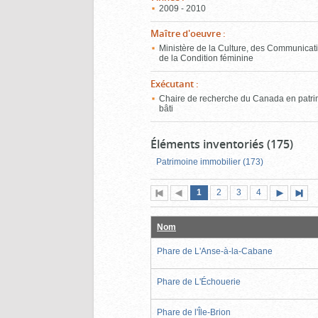
2009 - 2010
Maître d'oeuvre
:
Ministère de la Culture, des Communicati
de la Condition féminine
Exécutant
:
Chaire de recherche du Canada en patr
bâti
Éléments inventoriés (175)
Patrimoine immobilier (173)
Page
(page
Page
Page
Page
1
Première
2
Page
3
4
actuelle)
page
précédente
suivante
page
Nom
Phare de L'Anse-à-la-Cabane
Phare de L'Échouerie
Phare de l'Île-Brion