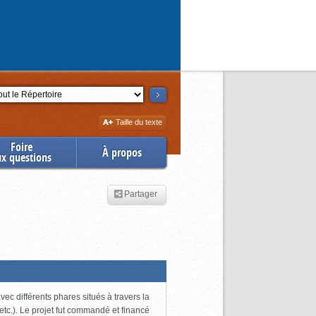
ction
Augmenter
Taille du texte
la
Foire
À propos
ux questions
Partager
ec différents phares situés à travers la
tc.). Le projet fut commandé et financé