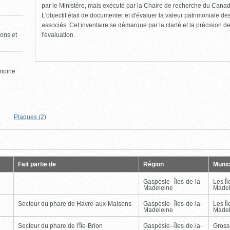
par le Ministère, mais exécuté par la Chaire de recherche du Canad
L'objectif était de documenter et d'évaluer la valeur patrimoniale de
associés. Cet inventaire se démarque par la clarté et la précision de 
l'évaluation.
ons et
imoine
Plaques (2)
Page
Dernière
Fait partie de
Région
Munic
Gaspésie--Îles-de-la-
Les Îl
Madeleine
Madel
Secteur du phare de Havre-aux-Maisons
Gaspésie--Îles-de-la-
Les Îl
Madeleine
Madel
Secteur du phare de l'Île-Brion
Gaspésie--Îles-de-la-
Gross