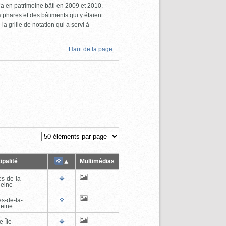
a en patrimoine bâti en 2009 et 2010.
s phares et des bâtiments qui y étaient
la grille de notation qui a servi à
Haut de la page
ipalité
Multimédias
es-de-la-
eine
es-de-la-
eine
e-Île