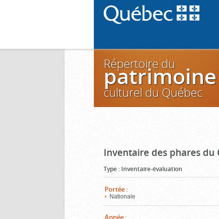
Répertoire du
patrimoine
culturel du Québec
Inventaire des phares du
Type
:
Inventaire-évaluation
Portée
:
Nationale
Année
: