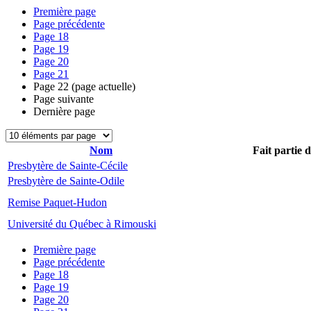
Première page
Page précédente
Page
18
Page
19
Page
20
Page
21
Page
22
(page actuelle)
Page suivante
Dernière page
Nom
Fait partie 
Presbytère de Sainte-Cécile
Presbytère de Sainte-Odile
Remise Paquet-Hudon
Université du Québec à Rimouski
Première page
Page précédente
Page
18
Page
19
Page
20