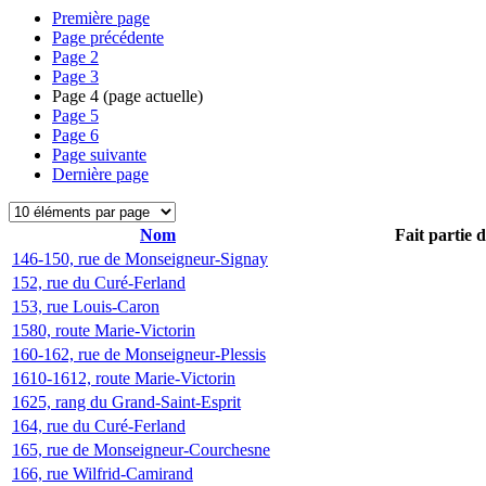
Première page
Page précédente
Page
2
Page
3
Page
4
(page actuelle)
Page
5
Page
6
Page suivante
Dernière page
Nom
Fait partie 
146-150, rue de Monseigneur-Signay
152, rue du Curé-Ferland
153, rue Louis-Caron
1580, route Marie-Victorin
160-162, rue de Monseigneur-Plessis
1610-1612, route Marie-Victorin
1625, rang du Grand-Saint-Esprit
164, rue du Curé-Ferland
165, rue de Monseigneur-Courchesne
166, rue Wilfrid-Camirand