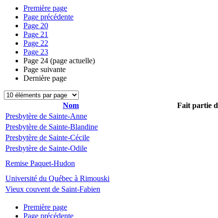
Première page
Page précédente
Page
20
Page
21
Page
22
Page
23
Page
24
(page actuelle)
Page suivante
Dernière page
Nom
Fait partie 
Presbytère de Sainte-Anne
Presbytère de Sainte-Blandine
Presbytère de Sainte-Cécile
Presbytère de Sainte-Odile
Remise Paquet-Hudon
Université du Québec à Rimouski
Vieux couvent de Saint-Fabien
Première page
Page précédente