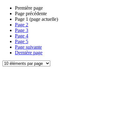
Première page
Page précédente
Page
1
(page actuelle)
Page
2
Page
3
Page
4
Page
5
Page suivante
Dernière page