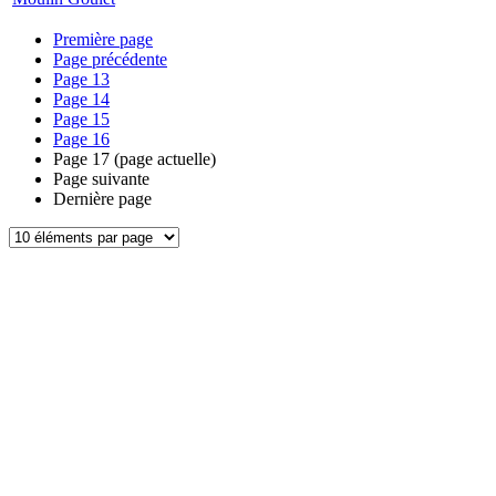
Première page
Page précédente
Page
13
Page
14
Page
15
Page
16
Page
17
(page actuelle)
Page suivante
Dernière page