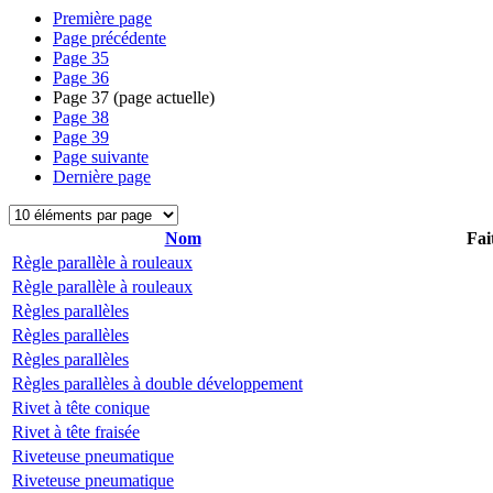
Première page
Page précédente
Page
35
Page
36
Page
37
(page actuelle)
Page
38
Page
39
Page suivante
Dernière page
Nom
Fai
Règle parallèle à rouleaux
Règle parallèle à rouleaux
Règles parallèles
Règles parallèles
Règles parallèles
Règles parallèles à double développement
Rivet à tête conique
Rivet à tête fraisée
Riveteuse pneumatique
Riveteuse pneumatique