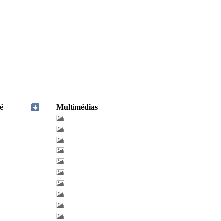
é
Multimédias