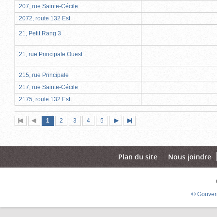
207, rue Sainte-Cécile
2072, route 132 Est
21, Petit Rang 3
21, rue Principale Ouest
215, rue Principale
217, rue Sainte-Cécile
2175, route 132 Est
Page
(page
Page
Page
Page
Page
1
Première
2
Page
3
4
5
Page
Dernière
actuelle)
page
précédente
suivante
page
Plan du site
Nous joindre
© Gouver