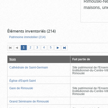
Rimouski-Nei
maisons, une
Éléments inventoriés (214)
Patrimoine immobilier (214)
Page
(page
Page
Page
Page
Page
1
Première
2
Page
3
4
5
Page
Dernière
actuelle)
page
précédente
suivante
page
Nom
Fait partie de
Cathédrale de Saint-Germain
Site patrimonial de l'Ensem
Institutionnel-du-Centre-Vil
Rimouski
Église d'Esprit-Saint
Gare de Rimouski
Site patrimonial de l'Ensem
Institutionnel-du-Centre-Vil
Rimouski
Grand Séminaire de Rimouski