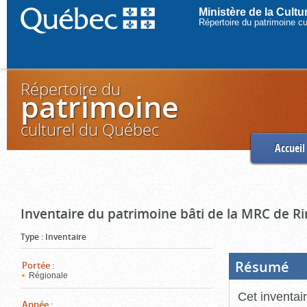
Ministère de la Cult
Répertoire du patrimoine c
Répertoire du
patrimoine
culturel du Québec
Accueil
Inventaire du patrimoine bâti de la MRC de R
Type
:
Inventaire
Résumé
(Boi
Portée
:
ouve
Régionale
cliq
pou
Cet inventai
ferm
Année
: