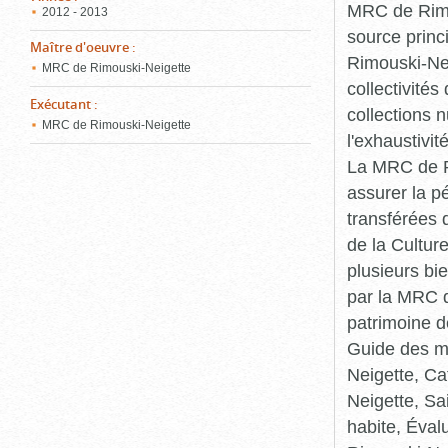
MRC de Rimou
2012 - 2013
source princ
Maître d'oeuvre
:
Rimouski-Nei
MRC de Rimouski-Neigette
collectivité
Exécutant
:
collections 
MRC de Rimouski-Neigette
l'exhaustivit
La MRC de Ri
assurer la p
transférées 
de la Cultur
plusieurs bi
par la MRC d
patrimoine d
Guide des ma
Neigette, C
Neigette, Sa
habite, Éval