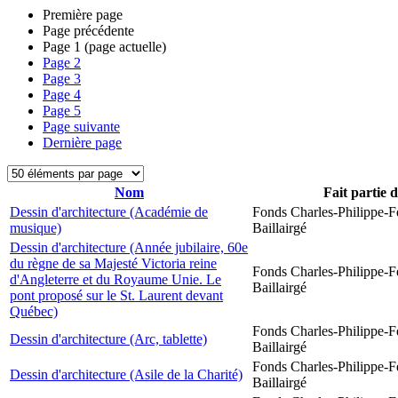
Première page
Page précédente
Page
1
(page actuelle)
Page
2
Page
3
Page
4
Page
5
Page suivante
Dernière page
Nom
Fait partie 
Dessin d'architecture (Académie de
Fonds Charles-Philippe-F
musique)
Baillairgé
Dessin d'architecture (Année jubilaire, 60e
du règne de sa Majesté Victoria reine
Fonds Charles-Philippe-F
d'Angleterre et du Royaume Unie. Le
Baillairgé
pont proposé sur le St. Laurent devant
Québec)
Fonds Charles-Philippe-F
Dessin d'architecture (Arc, tablette)
Baillairgé
Fonds Charles-Philippe-F
Dessin d'architecture (Asile de la Charité)
Baillairgé