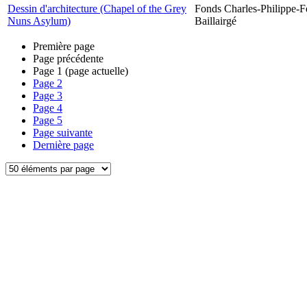
Dessin d'architecture (Chapel of the Grey
Fonds Charles-Philippe-F
Nuns Asylum)
Baillairgé
Première page
Page précédente
Page
1
(page actuelle)
Page
2
Page
3
Page
4
Page
5
Page suivante
Dernière page