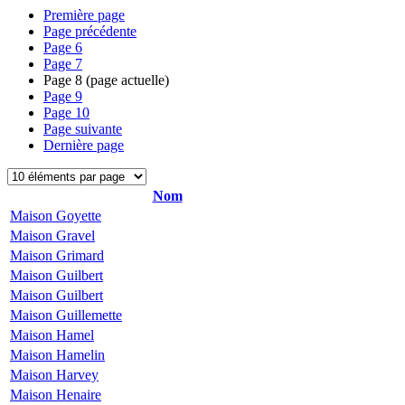
Première page
Page précédente
Page
6
Page
7
Page
8
(page actuelle)
Page
9
Page
10
Page suivante
Dernière page
Nom
Maison Goyette
Maison Gravel
Maison Grimard
Maison Guilbert
Maison Guilbert
Maison Guillemette
Maison Hamel
Maison Hamelin
Maison Harvey
Maison Henaire