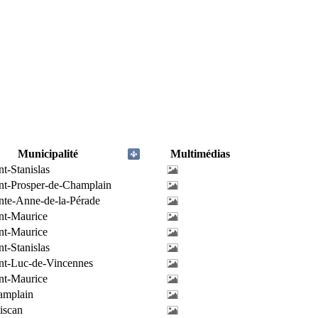
Municipalité
Multimédias
nt-Stanislas
nt-Prosper-de-Champlain
nte-Anne-de-la-Pérade
nt-Maurice
nt-Maurice
nt-Stanislas
nt-Luc-de-Vincennes
nt-Maurice
amplain
iscan