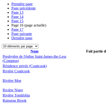
Première page
Page précédente
Page
13
Page
14
Page
15
Page
16
(page actuelle)
Page
17
Page suivante
Dernière page
Nom
Fait partie 
Presbytère de l'église Saint-James-the-Less
(Compton)
Résidence privée (Coaticook)
Rivière Coaticook
Rivière Moe
Rivière Niger
Rivière Tomifobia
Ruisseau Brook