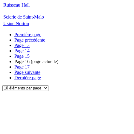
Ruisseau Hall
Scierie de Saint-Malo
Usine Norton
Première page
Page précédente
Page
13
Page
14
Page
15
Page
16
(page actuelle)
Page
17
Page suivante
Dernière page