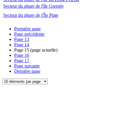
Secteur du phare de l'île Greenly
Secteur du phare de l'Île Plate
Première page
Page précédente
Page
13
Page
14
Page
15
(page actuelle)
Page
16
Page
17
Page suivante
Dernière page