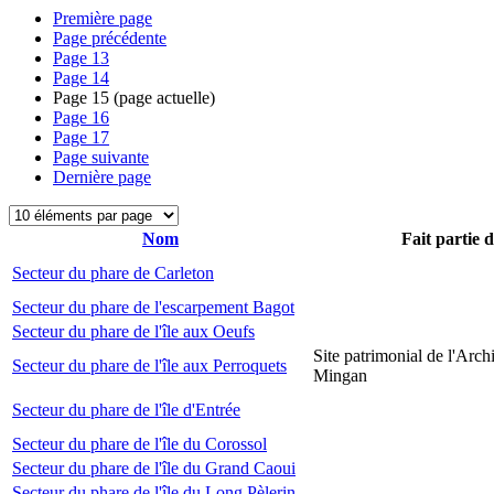
Première page
Page précédente
Page
13
Page
14
Page
15
(page actuelle)
Page
16
Page
17
Page suivante
Dernière page
Nom
Fait partie 
Secteur du phare de Carleton
Secteur du phare de l'escarpement Bagot
Secteur du phare de l'île aux Oeufs
Site patrimonial de l'Arch
Secteur du phare de l'île aux Perroquets
Mingan
Secteur du phare de l'île d'Entrée
Secteur du phare de l'île du Corossol
Secteur du phare de l'île du Grand Caoui
Secteur du phare de l'île du Long Pèlerin