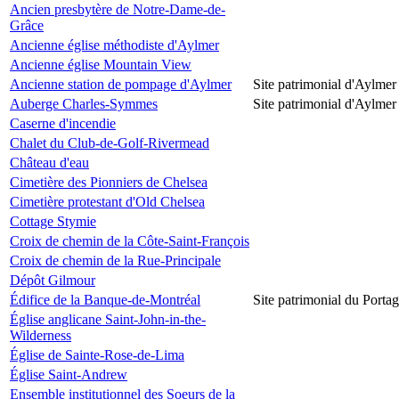
Ancien presbytère de Notre-Dame-de-
Grâce
Ancienne église méthodiste d'Aylmer
Ancienne église Mountain View
Ancienne station de pompage d'Aylmer
Site patrimonial d'Aylmer
Auberge Charles-Symmes
Site patrimonial d'Aylmer
Caserne d'incendie
Chalet du Club-de-Golf-Rivermead
Château d'eau
Cimetière des Pionniers de Chelsea
Cimetière protestant d'Old Chelsea
Cottage Stymie
Croix de chemin de la Côte-Saint-François
Croix de chemin de la Rue-Principale
Dépôt Gilmour
Édifice de la Banque-de-Montréal
Site patrimonial du Porta
Église anglicane Saint-John-in-the-
Wilderness
Église de Sainte-Rose-de-Lima
Église Saint-Andrew
Ensemble institutionnel des Soeurs de la