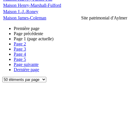
Maison Henry-Marshall-Fulford
Maison J.-J.-Roney
Maison James-Coleman
Site patrimonial d'Aylmer
Première page
Page précédente
Page
1
(page actuelle)
Page
2
Page
3
Page
4
Page
5
Page suivante
Dernière page