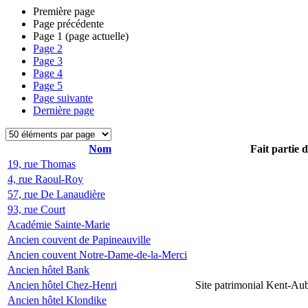
Première page
Page précédente
Page
1
(page actuelle)
Page
2
Page
3
Page
4
Page
5
Page suivante
Dernière page
Nom
Fait partie 
19, rue Thomas
4, rue Raoul-Roy
57, rue De Lanaudière
93, rue Court
Académie Sainte-Marie
Ancien couvent de Papineauville
Ancien couvent Notre-Dame-de-la-Merci
Ancien hôtel Bank
Ancien hôtel Chez-Henri
Site patrimonial Kent-Au
Ancien hôtel Klondike