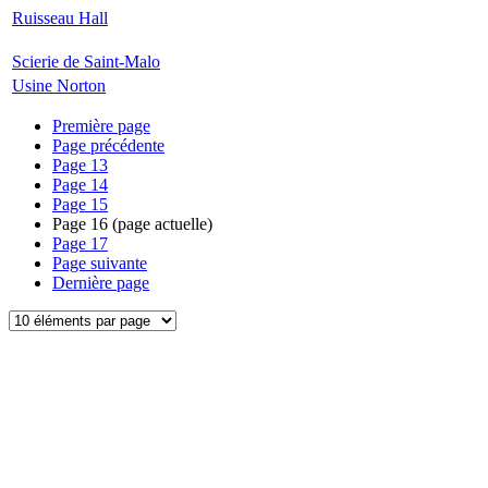
Ruisseau Hall
Scierie de Saint-Malo
Usine Norton
Première page
Page précédente
Page
13
Page
14
Page
15
Page
16
(page actuelle)
Page
17
Page suivante
Dernière page