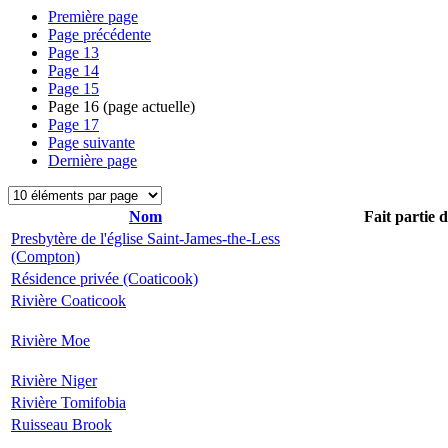
Première page
Page précédente
Page
13
Page
14
Page
15
Page
16
(page actuelle)
Page
17
Page suivante
Dernière page
Nom
Fait partie 
Presbytère de l'église Saint-James-the-Less
(Compton)
Résidence privée (Coaticook)
Rivière Coaticook
Rivière Moe
Rivière Niger
Rivière Tomifobia
Ruisseau Brook