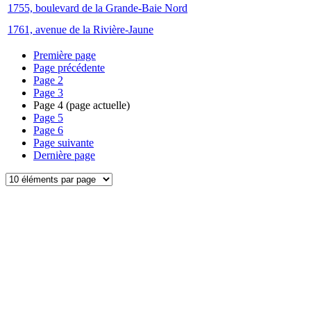
1755, boulevard de la Grande-Baie Nord
1761, avenue de la Rivière-Jaune
Première page
Page précédente
Page
2
Page
3
Page
4
(page actuelle)
Page
5
Page
6
Page suivante
Dernière page