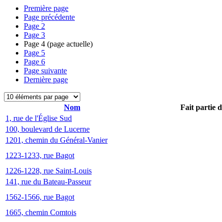
Première page
Page précédente
Page
2
Page
3
Page
4
(page actuelle)
Page
5
Page
6
Page suivante
Dernière page
Nom
Fait partie 
1, rue de l'Église Sud
100, boulevard de Lucerne
1201, chemin du Général-Vanier
1223-1233, rue Bagot
1226-1228, rue Saint-Louis
141, rue du Bateau-Passeur
1562-1566, rue Bagot
1665, chemin Comtois