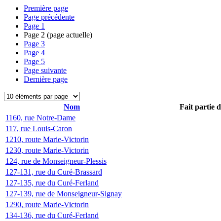
Première page
Page précédente
Page
1
Page
2
(page actuelle)
Page
3
Page
4
Page
5
Page suivante
Dernière page
Nom
Fait partie 
1160, rue Notre-Dame
117, rue Louis-Caron
1210, route Marie-Victorin
1230, route Marie-Victorin
124, rue de Monseigneur-Plessis
127-131, rue du Curé-Brassard
127-135, rue du Curé-Ferland
127-139, rue de Monseigneur-Signay
1290, route Marie-Victorin
134-136, rue du Curé-Ferland