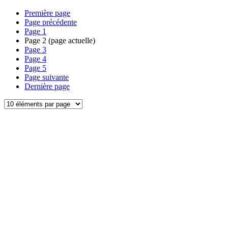
Première page
Page précédente
Page
1
Page
2
(page actuelle)
Page
3
Page
4
Page
5
Page suivante
Dernière page