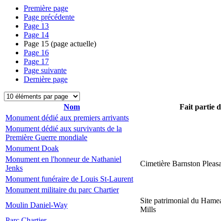
Première page
Page précédente
Page
13
Page
14
Page
15
(page actuelle)
Page
16
Page
17
Page suivante
Dernière page
Nom
Fait partie 
Monument dédié aux premiers arrivants
Monument dédié aux survivants de la
Première Guerre mondiale
Monument Doak
Monument en l'honneur de Nathaniel
Cimetière Barnston Pleas
Jenks
Monument funéraire de Louis St-Laurent
Monument militaire du parc Chartier
Site patrimonial du Hame
Moulin Daniel-Way
Mills
Parc Chartier