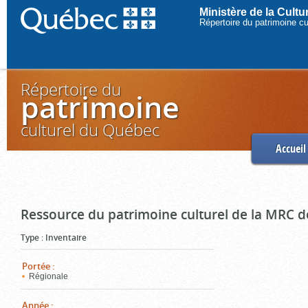
Ministère de la Cult
Répertoire du patrimoine c
Répertoire du
patrimoine
culturel du Québec
Accueil
Ressource du patrimoine culturel de la MRC d
Type
:
Inventaire
Portée
:
Régionale
Année
: