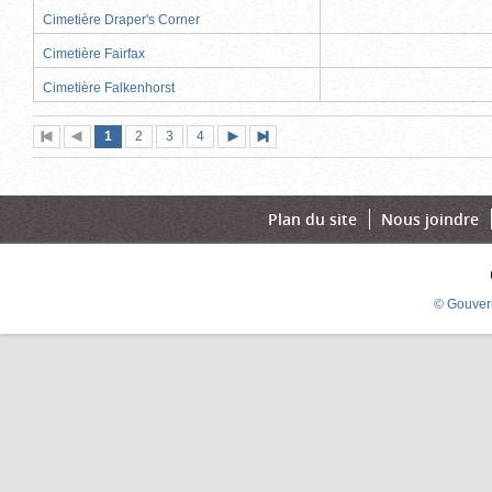
Cimetière Draper's Corner
Cimetière Fairfax
Cimetière Falkenhorst
Page
(page
Page
Page
Page
1
Première
2
Page
3
4
Page
Dernière
actuelle)
page
précédente
suivante
page
Plan du site
Nous joindre
© Gouver