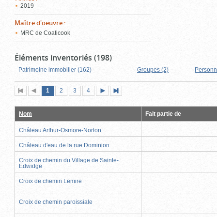
2019
Maître d'oeuvre
:
MRC de Coaticook
Éléments inventoriés (198)
Patrimoine immobilier (162)
Groupes (2)
Personn
Page
(page
Page
Page
Page
1
Première
2
Page
3
4
Page
Dernière
actuelle)
page
précédente
suivante
page
Nom
Fait partie de
Château Arthur-Osmore-Norton
Château d'eau de la rue Dominion
Croix de chemin du Village de Sainte-
Edwidge
Croix de chemin Lemire
Croix de chemin paroissiale