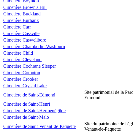
Cimetière Boynton
Cimetière Brown's Hill
Cimetière Buckland
Cimetière Burbank
Cimetière Carr
Cimetière Cassville
Cimetière Caswellboro
Cimetière Chamberlin-Washburn
Cimetière Child
Cimetière Cleveland
Cimetière Cochrane Sleeper
Cimetière Compton
Cimetière Crooker
Cimetière Crystal Lake
Site patrimonial de la Par
Cimetière de Saint-Edmond
Edmond
Cimetière de Saint-Henri
Cimetière de Saint-Herménégilde
Cimetière de Saint-Malo
Site du patrimoine de l'égl
Cimetière de Saint-Venant-de-Paquette
Venant-de-Paquette