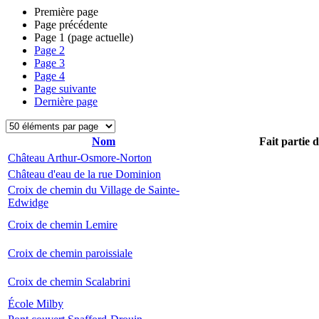
Première page
Page précédente
Page
1
(page actuelle)
Page
2
Page
3
Page
4
Page suivante
Dernière page
Nom
Fait partie 
Château Arthur-Osmore-Norton
Château d'eau de la rue Dominion
Croix de chemin du Village de Sainte-
Edwidge
Croix de chemin Lemire
Croix de chemin paroissiale
Croix de chemin Scalabrini
École Milby