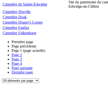
Site du patrimoine du can
Cimetière de Sainte-Edwidge
Edwidge-de-Clifton
Cimetière Dixville
Cimetière Doak
Cimetière Draper's Corner
Cimetière Fairfax
Cimetière Falkenhorst
Première page
Page précédente
Page
1
(page actuelle)
Page
2
Page
3
Page
4
Page suivante
Dernière page