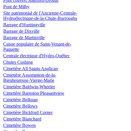
Pont couvert Spafford-Drouin
Pont de Milby
Site patrimonial de l'Ancienne-Centrale-
Hydroélectrique-de-la-Chute-Burroughs
Barrage d'Huntingville
Barrage de Dixville
Barrage de Martinville
Caisse populaire de Saint-Venant-de-
Paquette
Centrale électrique d'Hydro-Québec
Chutes Cushing
Cimetière All Saints Anglican
Cimetière Assomption-de-la-
Bienheureuse-Vierge-Marie
Cimetière Baldwin-Wheeler
Cimetière Barnston Pleasantview
Cimetière Belknap
Cimetière Bellows
Cimetière Bickford Corner
Cimetière Blanchard
Cimetière Bowen