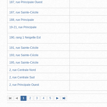
187, rue Principale Ouest
187, rue Sainte-Cécile
188, rue Principale
19-21, rue Principale
190, rang 1 Neigette Est
191, rue Sainte-Cécile
193, rue Sainte-Cécile
195, rue Sainte-Cécile
2, rue Centrale Nord
2, rue Centrale Sud
2, rue Principale Ouest
Page
(page
Page
Page
Page
Page
1
Première
2
Page
3
4
5
Page
Dernière
actuelle)
page
précédente
suivante
page