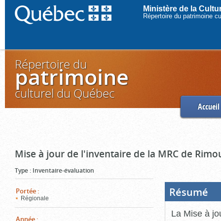
Ministère de la Cult
Répertoire du patrimoine c
Répertoire du
patrimoine
culturel du Québec
Accueil
Mise à jour de l'inventaire de la MRC de Rimo
Type
:
Inventaire-évaluation
Résumé
(Boi
Portée
:
ouve
Régionale
cliq
pou
La Mise à jo
ferm
Année
: