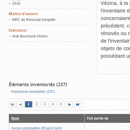
Vézina, à l
2016
l'inventaire
Maître d'oeuvre
:
concernaient
MRC de Rimouski-Neigette
précédent, c
Exécutant
:
rénovés ou m
Anik Bouchard-Vézina
de l'inventa
objets de co
possédant un
Éléments inventoriés (237)
Patrimoine immobilier (237)
Page
(page
Page
Page
Page
Page
1
Première
2
Page
3
4
5
Page
Dernière
actuelle)
page
précédente
suivante
page
Nom
Fait partie de
Ancien presbytère d'Esprit-Saint