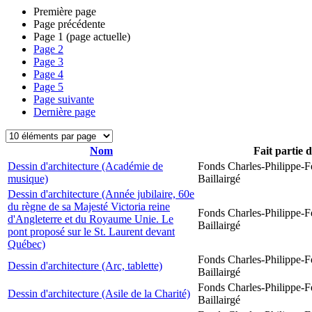
Première page
Page précédente
Page
1
(page actuelle)
Page
2
Page
3
Page
4
Page
5
Page suivante
Dernière page
Nom
Fait partie 
Dessin d'architecture (Académie de
Fonds Charles-Philippe-F
musique)
Baillairgé
Dessin d'architecture (Année jubilaire, 60e
du règne de sa Majesté Victoria reine
Fonds Charles-Philippe-F
d'Angleterre et du Royaume Unie. Le
Baillairgé
pont proposé sur le St. Laurent devant
Québec)
Fonds Charles-Philippe-F
Dessin d'architecture (Arc, tablette)
Baillairgé
Fonds Charles-Philippe-F
Dessin d'architecture (Asile de la Charité)
Baillairgé