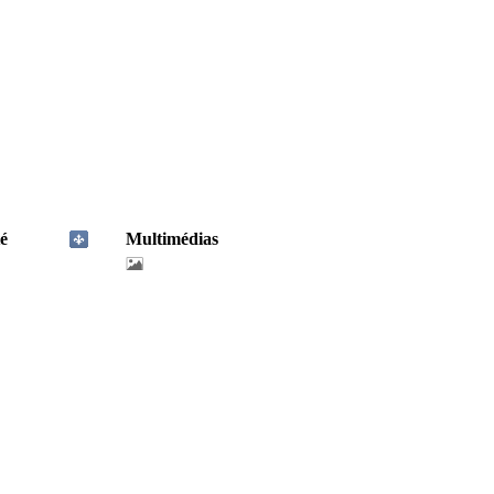
é
Multimédias