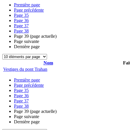
Première page
Page précédente
Page
35
Page
36
Page
37
Page
38
Page
39
(page actuelle)
Page suivante
Dernière page
Nom
Fai
Vestiges du pont Trahan
Première page
Page précédente
Page
35
Page
36
Page
37
Page
38
Page
39
(page actuelle)
Page suivante
Dernière page