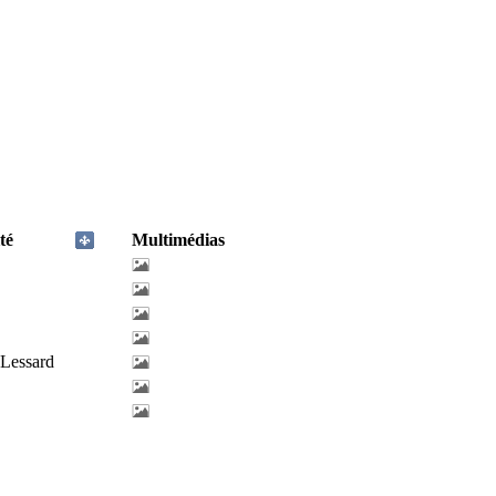
té
Multimédias
-Lessard