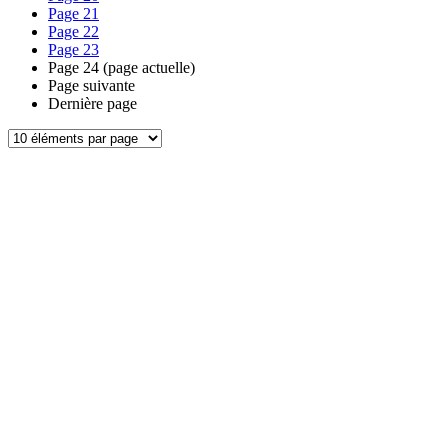
Page
21
Page
22
Page
23
Page
24
(page actuelle)
Page suivante
Dernière page