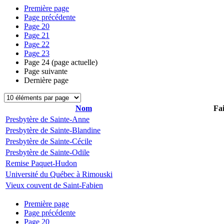
Première page
Page précédente
Page
20
Page
21
Page
22
Page
23
Page
24
(page actuelle)
Page suivante
Dernière page
Nom
Fai
Presbytère de Sainte-Anne
Presbytère de Sainte-Blandine
Presbytère de Sainte-Cécile
Presbytère de Sainte-Odile
Remise Paquet-Hudon
Université du Québec à Rimouski
Vieux couvent de Saint-Fabien
Première page
Page précédente
Page
20