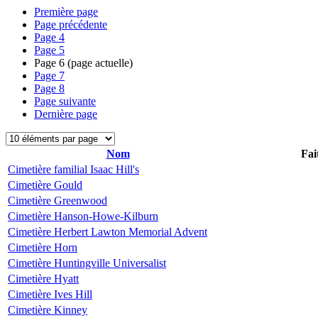
Première page
Page précédente
Page
4
Page
5
Page
6
(page actuelle)
Page
7
Page
8
Page suivante
Dernière page
Nom
Fai
Cimetière familial Isaac Hill's
Cimetière Gould
Cimetière Greenwood
Cimetière Hanson-Howe-Kilburn
Cimetière Herbert Lawton Memorial Advent
Cimetière Horn
Cimetière Huntingville Universalist
Cimetière Hyatt
Cimetière Ives Hill
Cimetière Kinney