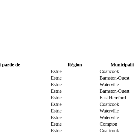
t partie de
Région
Municipalit
Estrie
Coaticook
Estrie
Barnston-Ouest
Estrie
Waterville
Estrie
Barnston-Ouest
Estrie
East Hereford
Estrie
Coaticook
Estrie
Waterville
Estrie
Waterville
Estrie
Compton
Estrie
Coaticook