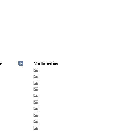
é
Multimédias