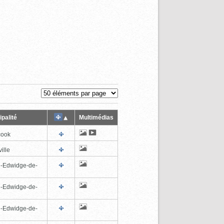
palité
Multimédias
cook
ille
e-Edwidge-de-
n
e-Edwidge-de-
n
e-Edwidge-de-
n