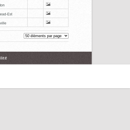
ton
tead-Est
ville
lité