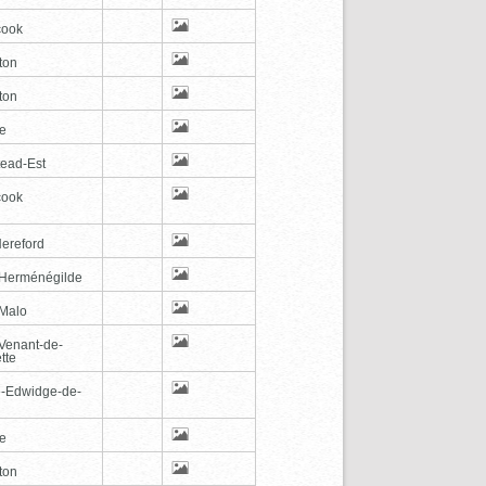
cook
ton
ton
le
tead-Est
cook
Hereford
-Herménégilde
-Malo
-Venant-de-
tte
e-Edwidge-de-
n
le
ton