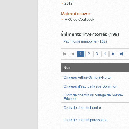
2019
Maître d'oeuvre
:
MRC de Coaticook
Éléments inventoriés (198)
Patrimoine immobilier (162)
Page
(page
Page
Page
Page
1
Première
2
Page
3
4
actuelle)
page
précédente
suivante
page
Nom
Château Arthur-Osmore-Norton
Château d'eau de la rue Dominion
Croix de chemin du Village de Sainte-
Edwidge
Croix de chemin Lemire
Croix de chemin paroissiale