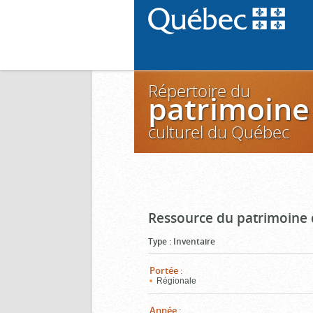
Répertoire du
patrimoine
culturel du Québec
Ressource du patrimoine 
Type
:
Inventaire
Portée
:
Régionale
Année
: