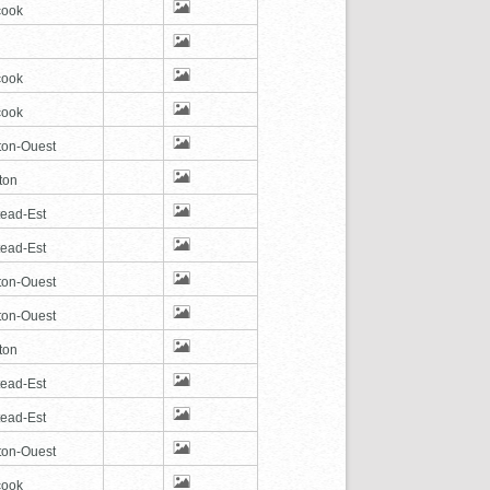
cook
cook
cook
ton-Ouest
ton
tead-Est
tead-Est
ton-Ouest
ton-Ouest
ton
tead-Est
tead-Est
ton-Ouest
cook