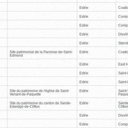
Estrie
Coati
Estrie
Comp
Estrie
Comp
Estrie
Dixvil
Estrie
Stans
Site patrimonial de la Paroisse-de-Saint-
Estrie
Coati
Edmond
Estrie
East 
Estrie
Saint
Estrie
Saint
Site du patrimoine de l'église de Saint-
Estrie
Saint
Venant-de-Paquette
Paque
Site du patrimoine du canton de Sainte-
Estrie
Saint
Edwidge-de-Clifton
Clifto
Estrie
Dixvil
Estrie
Comp