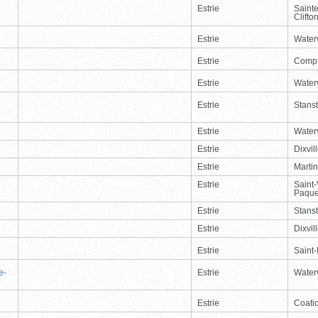
Estrie
Saint
Clifto
Estrie
Waterv
Estrie
Comp
Estrie
Waterv
Estrie
Stans
Estrie
Waterv
Estrie
Dixvil
Estrie
Martin
Estrie
Saint
Paque
Estrie
Stans
Estrie
Dixvil
Estrie
Saint
e-
Estrie
Waterv
Estrie
Coati