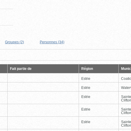
Groupes (2)
Personnes (34)
Page
Dernière
Fait partie de
Région
Munici
Estrie
Coati
Estrie
Waterv
Estrie
Saint
Clifto
Estrie
Saint
Clifto
Estrie
Saint
Clifto