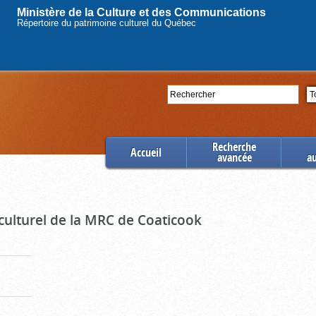
Ministère de la Culture et des Communications
Répertoire du patrimoine culturel du Québec
Rechercher
Se
Recherche
Accueil
avancée
a
culturel de la MRC de Coaticook