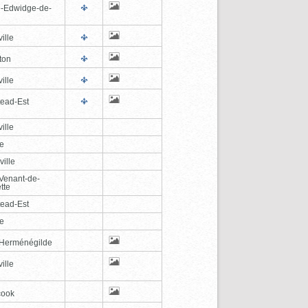
e-Edwidge-de-
n
ille
ton
ille
tead-Est
ille
le
ville
-Venant-de-
tte
tead-Est
le
-Herménégilde
ille
cook