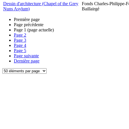
Dessin d'architecture (Chapel of the Grey
Fonds Charles-Philippe-F
Nuns Asylum)
Baillairgé
Première page
Page précédente
Page
1
(page actuelle)
Page
2
Page
3
Page
4
Page
5
Page suivante
Dernière page