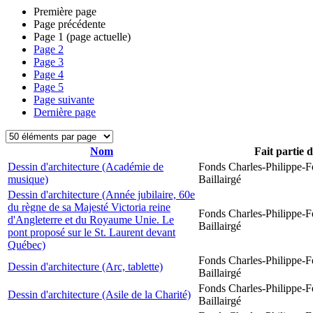
Première page
Page précédente
Page
1
(page actuelle)
Page
2
Page
3
Page
4
Page
5
Page suivante
Dernière page
Nom
Fait partie 
Dessin d'architecture (Académie de
Fonds Charles-Philippe-F
musique)
Baillairgé
Dessin d'architecture (Année jubilaire, 60e
du règne de sa Majesté Victoria reine
Fonds Charles-Philippe-F
d'Angleterre et du Royaume Unie. Le
Baillairgé
pont proposé sur le St. Laurent devant
Québec)
Fonds Charles-Philippe-F
Dessin d'architecture (Arc, tablette)
Baillairgé
Fonds Charles-Philippe-F
Dessin d'architecture (Asile de la Charité)
Baillairgé