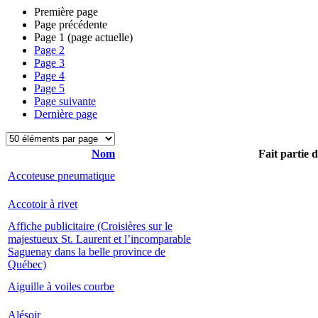
Première page
Page précédente
Page
1
(page actuelle)
Page
2
Page
3
Page
4
Page
5
Page suivante
Dernière page
Nom
Fait partie 
Accoteuse pneumatique
Accotoir à rivet
Affiche publicitaire (Croisières sur le
majestueux St. Laurent et l’incomparable
Saguenay dans la belle province de
Québec)
Aiguille à voiles courbe
Alésoir