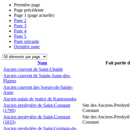
Première page
Page précédente
Page
1
(page actuelle)
Page
2
Page
3
Page
4
Page
5
Page suivante
Dernière page
Nom
Fait partie 
Ancien couvent de Saint-Ubalde
Ancien couvent de Sainte-Anne-des-
Plaines
Ancien couvent des Soeurs-de-Sainte-
Anne
Ancien palais de justice de Kamouraska
Ancien presbytère de Saint-Constant
Site des Anciens-Presbytè
(1790)
Constant
Ancien presbytère de Saint-Constant
Site des Anciens-Presbytè
(1833)
Constant
Ancien presbytère de Saint-Germain-de-