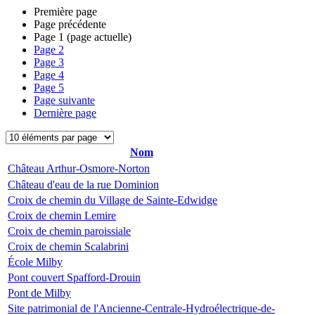
Première page
Page précédente
Page
1
(page actuelle)
Page
2
Page
3
Page
4
Page
5
Page suivante
Dernière page
Nom
Château Arthur-Osmore-Norton
Château d'eau de la rue Dominion
Croix de chemin du Village de Sainte-Edwidge
Croix de chemin Lemire
Croix de chemin paroissiale
Croix de chemin Scalabrini
École Milby
Pont couvert Spafford-Drouin
Pont de Milby
Site patrimonial de l'Ancienne-Centrale-Hydroélectrique-de-