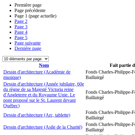
Première page
Page précédente
Page
1
(page actuelle)
Page
2
Page
3
Page
4
Page
5
Page suivante
Dernière page
Nom
Fait partie 
Dessin d'architecture (Académie de
Fonds Charles-Philippe-F
musique)
Baillairgé
Dessin d'architecture (Année jubilaire, 60e
du règne de sa Majesté Victoria reine
Fonds Charles-Philippe-F
d'Angleterre et du Royaume Unie. Le
Baillairgé
pont proposé sur le St. Laurent devant
Québec)
Fonds Charles-Philippe-F
Dessin d'architecture (Arc, tablette)
Baillairgé
Fonds Charles-Philippe-F
Dessin d'architecture (Asile de la Charité)
Baillairgé