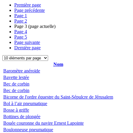
Première page
Page précédente
Page
1
Page
2
Page
3
(page actuelle)
Page
4
Page
5
Page suivante
Dernière page
Nom
Baromètre anéroïde
Bavette lestée
Bec de corbin
Bec de corbin
Bicorne de l'ordre équestre du Saint-Sépulcre de Jérusalem
Bol à l’air pneumatique
Bosse à griffe
Bottines de plongée
Bouée couronne du navire Ernest Lapointe
Boulonneuse pneumatique