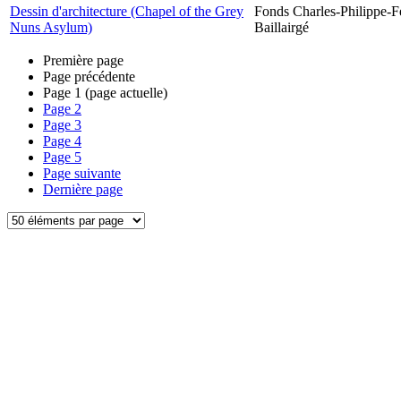
Dessin d'architecture (Chapel of the Grey
Fonds Charles-Philippe-F
Nuns Asylum)
Baillairgé
Première page
Page précédente
Page
1
(page actuelle)
Page
2
Page
3
Page
4
Page
5
Page suivante
Dernière page