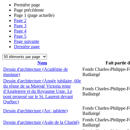
Première page
Page précédente
Page
1
(page actuelle)
Page
2
Page
3
Page
4
Page
5
Page suivante
Dernière page
Nom
Fait partie 
Dessin d'architecture (Académie de
Fonds Charles-Philippe-F
musique)
Baillairgé
Dessin d'architecture (Année jubilaire, 60e
du règne de sa Majesté Victoria reine
Fonds Charles-Philippe-F
d'Angleterre et du Royaume Unie. Le
Baillairgé
pont proposé sur le St. Laurent devant
Québec)
Fonds Charles-Philippe-F
Dessin d'architecture (Arc, tablette)
Baillairgé
Fonds Charles-Philippe-F
Dessin d'architecture (Asile de la Charité)
Baillairgé