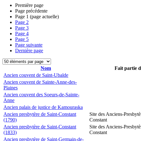
Première page
Page précédente
Page
1
(page actuelle)
Page
2
Page
3
Page
4
Page
5
Page suivante
Dernière page
Nom
Fait partie 
Ancien couvent de Saint-Ubalde
Ancien couvent de Sainte-Anne-des-
Plaines
Ancien couvent des Soeurs-de-Sainte-
Anne
Ancien palais de justice de Kamouraska
Ancien presbytère de Saint-Constant
Site des Anciens-Presbytè
(1790)
Constant
Ancien presbytère de Saint-Constant
Site des Anciens-Presbytè
(1833)
Constant
Ancien presbytère de Saint-Germain-de-