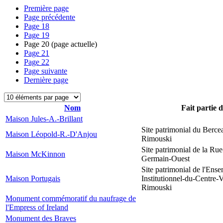
Première page
Page précédente
Page
18
Page
19
Page
20
(page actuelle)
Page
21
Page
22
Page suivante
Dernière page
Nom
Fait partie 
Maison Jules-A.-Brillant
Site patrimonial du Berce
Maison Léopold-R.-D'Anjou
Rimouski
Site patrimonial de la Rue
Maison McKinnon
Germain-Ouest
Site patrimonial de l'Ens
Maison Portugais
Institutionnel-du-Centre-V
Rimouski
Monument commémoratif du naufrage de
l'Empress of Ireland
Monument des Braves