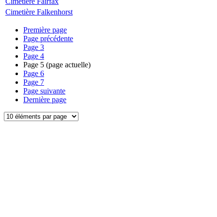
Cimetière Fairfax
Cimetière Falkenhorst
Première page
Page précédente
Page
3
Page
4
Page
5
(page actuelle)
Page
6
Page
7
Page suivante
Dernière page