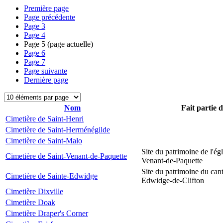
Première page
Page précédente
Page
3
Page
4
Page
5
(page actuelle)
Page
6
Page
7
Page suivante
Dernière page
Nom
Fait partie 
Cimetière de Saint-Henri
Cimetière de Saint-Herménégilde
Cimetière de Saint-Malo
Site du patrimoine de l'égl
Cimetière de Saint-Venant-de-Paquette
Venant-de-Paquette
Site du patrimoine du can
Cimetière de Sainte-Edwidge
Edwidge-de-Clifton
Cimetière Dixville
Cimetière Doak
Cimetière Draper's Corner