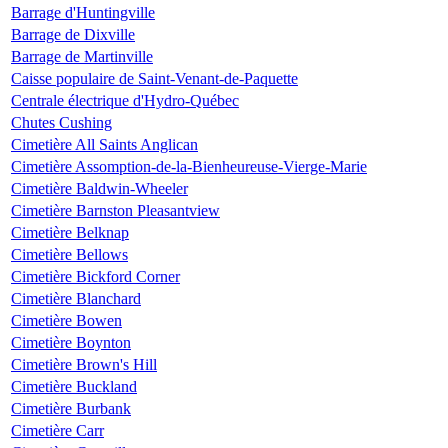
Barrage d'Huntingville
Barrage de Dixville
Barrage de Martinville
Caisse populaire de Saint-Venant-de-Paquette
Centrale électrique d'Hydro-Québec
Chutes Cushing
Cimetière All Saints Anglican
Cimetière Assomption-de-la-Bienheureuse-Vierge-Marie
Cimetière Baldwin-Wheeler
Cimetière Barnston Pleasantview
Cimetière Belknap
Cimetière Bellows
Cimetière Bickford Corner
Cimetière Blanchard
Cimetière Bowen
Cimetière Boynton
Cimetière Brown's Hill
Cimetière Buckland
Cimetière Burbank
Cimetière Carr