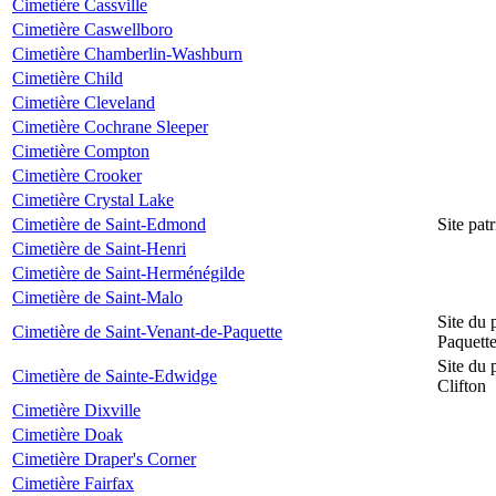
Cimetière Cassville
Cimetière Caswellboro
Cimetière Chamberlin-Washburn
Cimetière Child
Cimetière Cleveland
Cimetière Cochrane Sleeper
Cimetière Compton
Cimetière Crooker
Cimetière Crystal Lake
Cimetière de Saint-Edmond
Site pat
Cimetière de Saint-Henri
Cimetière de Saint-Herménégilde
Cimetière de Saint-Malo
Site du 
Cimetière de Saint-Venant-de-Paquette
Paquett
Site du 
Cimetière de Sainte-Edwidge
Clifton
Cimetière Dixville
Cimetière Doak
Cimetière Draper's Corner
Cimetière Fairfax